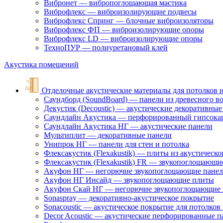
Вибронет — вибропоглощающая мастика
Виброфлекс — виброизолирующие подвесы
Виброфлекс Спринг — блочные виброизоляторы
Виброфлекс ФП — виброизолирующие опоры
Виброфлекс LD — виброизолирующие опоры
ТехноПУР — полиуретановый клей
Акустика помещений
Отделочные акустические материалы для потолков и
Саундборд (SoundBoard) — панели из древесного в
Декустик (Decoustic) — акустические декоративные
Саундлайн Акустика — перфорированный гипсока
Саундлайн Акустика НГ — акустические панели
Мультиплит — декоративные панели
Унипрок НГ — панели для стен и потолка
Флексакустик (Flexakustik) — плиты из акустическ
Флексакустик (Flexakustik) FR — звукопоглощающи
Акуфон НГ — негорючие звукопоглощающие пане
Акуфон НГ Инсайд — звукопоглощающие плиты
Акуфон Скай НГ — негорючие звукопоглощающие 
Sonaspray — декоративно-акустическое покрытие
Sonacoustic — акустическое покрытие для потолков 
Decor Acoustic — акустические перфорированные п