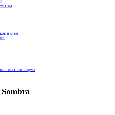
н
лементы
н
ков и стен
лка
 повышенного шума
n Sombra