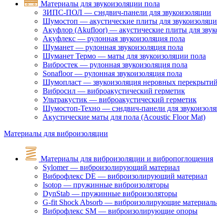
Материалы для звукоизоляции пола
ЗИПС-ПОЛ — сэндвич-панели для звукоизоляции
Шумостоп — акустические плиты для звукоизоляц
Акуфлор (Akufloor) — акустические плиты для зву
Акуфлекс — рулонная звукоизоляция пола
Шуманет — рулонная звукоизоляция пола
Шуманет Термо — маты для звукоизоляции пола
Вибростек — рулонная звукоизоляция пола
Sonafloor — рулонная звукоизоляция пола
Шумопласт — звукоизоляция неровных перекрыти
Вибросил — виброакустический герметик
Ультракустик — виброакустический герметик
Шумостоп-Техно — сэндвич-панели для звукоизол
Акустические маты для пола (Acoustic Floor Mat)
Материалы для виброизоляции
Материалы для виброизоляции и вибропоглощения
Sylomer — виброизолирующий материал
Виброфлекс DE — виброизолирующий материал
Isotop — пружинные виброизоляторы
DynStab — пружинные виброизоляторы
G-fit Shock Absorb — виброизолирующие материал
Виброфлекс SM — виброизолирующие опоры