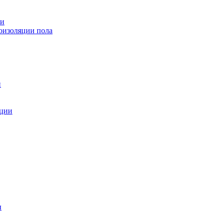
ии
коизоляции пола
й
яции
ы