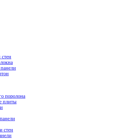
 стен
олокна
 панели
ртон
ого поролона
е плиты
ли
панели
и стен
анели