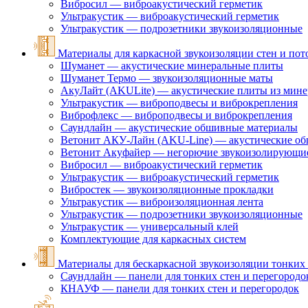
Вибросил — виброакустический герметик
Ультракустик — виброакустический герметик
Ультракустик — подрозетники звукоизоляционные
Материалы для каркасной звукоизоляции стен и пот
Шуманет — акустические минеральные плиты
Шуманет Термо — звукоизоляционные маты
АкуЛайт (AKULite) — акустические плиты из мине
Ультракустик — виброподвесы и виброкрепления
Виброфлекс — виброподвесы и виброкрепления
Саундлайн — акустические обшивные материалы
Ветонит АКУ-Лайн (AKU-Line) — акустические о
Ветонит Акуфайер — негорючие звукоизолирующи
Вибросил — виброакустический герметик
Ультракустик — виброакустический герметик
Вибростек — звукоизоляционные прокладки
Ультракустик — виброизоляционная лента
Ультракустик — подрозетники звукоизоляционные
Ультракустик — универсальный клей
Комплектующие для каркасных систем
Материалы для бескаркасной звукоизоляции тонких 
Саундлайн — панели для тонких стен и перегородо
КНАУФ — панели для тонких стен и перегородок