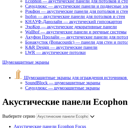
Ecophon — акустические панели для потолков и сте
Саундлюкс — акустические панели и подвесные э
Рокфон — акустические панели для потолков и сте
Isofon — акустические панели для потолков и стен
КНАУФ-Данолайн — акустический гипсокартон
ЭхоКор — акустические декоративные панели
Wallhof — акустические панели и реечные системы
Акуфон Пролайн — акустические панели для потол
Бонакустик (Bonacoustic) — панели для стен и пото
K&R Design — акустические панели
LWR — акустические потолки
Шумозащитные экраны
Шумозащитные экраны для ограждения источников
SoundBlock — шумозащитные экраны
Саундлюкс — шумозащитные экраны
Акустические панели Ecopho
Выберите серию
Акустические панели Ecophon Focus