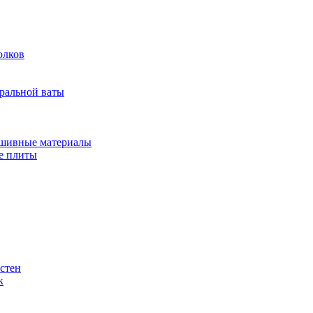
олков
ральной ваты
бшивные материалы
е плиты
стен
к