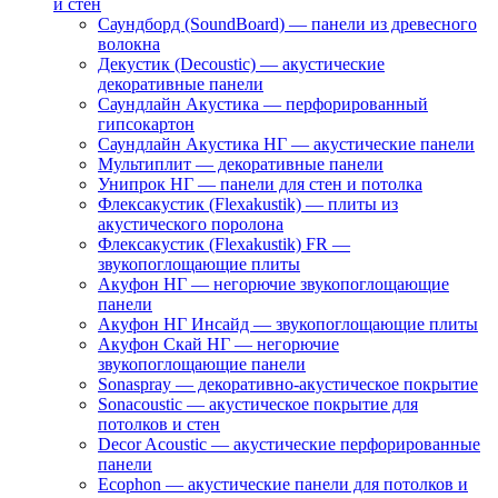
и стен
Саундборд (SoundBoard) — панели из древесного
волокна
Декустик (Decoustic) — акустические
декоративные панели
Саундлайн Акустика — перфорированный
гипсокартон
Саундлайн Акустика НГ — акустические панели
Мультиплит — декоративные панели
Унипрок НГ — панели для стен и потолка
Флексакустик (Flexakustik) — плиты из
акустического поролона
Флексакустик (Flexakustik) FR —
звукопоглощающие плиты
Акуфон НГ — негорючие звукопоглощающие
панели
Акуфон НГ Инсайд — звукопоглощающие плиты
Акуфон Скай НГ — негорючие
звукопоглощающие панели
Sonaspray — декоративно-акустическое покрытие
Sonacoustic — акустическое покрытие для
потолков и стен
Decor Acoustic — акустические перфорированные
панели
Ecophon — акустические панели для потолков и