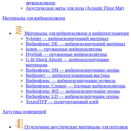
звукоизоляции
Акустические маты для пола (Acoustic Floor Mat)
Материалы для виброизоляции
Материалы для виброизоляции и вибропоглощения
Sylomer — виброизолирующий материал
Виброфлекс DE — виброизолирующий материал
Isotop — пружинные виброизоляторы
DynStab — пружинные виброизоляторы
G-fit Shock Absorb — виброизолирующие
материалы
Виброфлекс SM — виброизолирующие опоры
Вибронет — вибропоглощающая мастика
Виброфлекс — виброизолирующие подвесы
Виброфлекс Спринг — блочные виброизоляторы
Виброфлекс ФП — виброизолирующие опоры
Виброфлекс LD — виброизолирующие опоры
ТехноПУР — полиуретановый клей
Акустика помещений
Отделочные акустические материалы для потолков