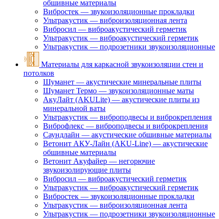
обшивные материалы
Вибростек — звукоизоляционные прокладки
Ультракустик — виброизоляционная лента
Вибросил — виброакустический герметик
Ультракустик — виброакустический герметик
Ультракустик — подрозетники звукоизоляционные
Материалы для каркасной звукоизоляции стен и
потолков
Шуманет — акустические минеральные плиты
Шуманет Термо — звукоизоляционные маты
АкуЛайт (AKULite) — акустические плиты из
минеральной ваты
Ультракустик — виброподвесы и виброкрепления
Виброфлекс — виброподвесы и виброкрепления
Саундлайн — акустические обшивные материалы
Ветонит АКУ-Лайн (AKU-Line) — акустические
обшивные материалы
Ветонит Акуфайер — негорючие
звукоизолирующие плиты
Вибросил — виброакустический герметик
Ультракустик — виброакустический герметик
Вибростек — звукоизоляционные прокладки
Ультракустик — виброизоляционная лента
Ультракустик — подрозетники звукоизоляционные