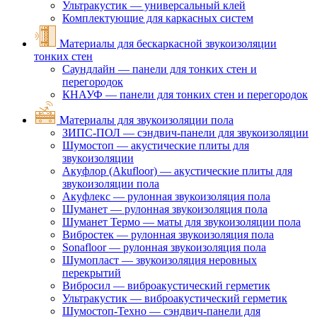
Ультракустик — универсальный клей
Комплектующие для каркасных систем
Материалы для бескаркасной звукоизоляции
тонких стен
Саундлайн — панели для тонких стен и
перегородок
КНАУФ — панели для тонких стен и перегородок
Материалы для звукоизоляции пола
ЗИПС-ПОЛ — сэндвич-панели для звукоизоляции
Шумостоп — акустические плиты для
звукоизоляции
Акуфлор (Akufloor) — акустические плиты для
звукоизоляции пола
Акуфлекс — рулонная звукоизоляция пола
Шуманет — рулонная звукоизоляция пола
Шуманет Термо — маты для звукоизоляции пола
Вибростек — рулонная звукоизоляция пола
Sonafloor — рулонная звукоизоляция пола
Шумопласт — звукоизоляция неровных
перекрытий
Вибросил — виброакустический герметик
Ультракустик — виброакустический герметик
Шумостоп-Техно — сэндвич-панели для