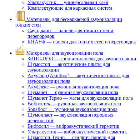
Ультракустик — универсальный клей
Комплектующие для каркасных систем
Материалы для бескаркасной звукоизоляции
тонких стен
Саундлайн — панели для тонких стен и
перегородок
КНАУФ — панели для тонких стен и перегородок
Материалы для звукоизоляции пола
ЗИПС-ПОЛ — сэндвич-панели для звукоизоляции
Шумостоп — акустические плиты для
звукоизоляции
Акуфлор (Akufloor) — акустические плиты для
звукоизоляции пола
Акуфлекс — рулонная звукоизоляция пола
Шуманет — рулонная звукоизоляция пола
Шуманет Термо — маты для звукоизоляции пола
Вибростек — рулонная звукоизоляция пола
Sonafloor — рулонная звукоизоляция пола
Шумопласт — звукоизоляция неровных
перекрытий
Вибросил — виброакустический герметик
Ультракустик — виброакустический герметик
Шумостоп-Техно — сэндвич-панели для