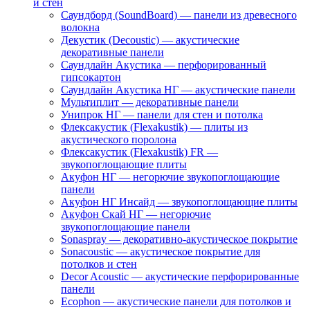
и стен
Саундборд (SoundBoard) — панели из древесного
волокна
Декустик (Decoustic) — акустические
декоративные панели
Саундлайн Акустика — перфорированный
гипсокартон
Саундлайн Акустика НГ — акустические панели
Мультиплит — декоративные панели
Унипрок НГ — панели для стен и потолка
Флексакустик (Flexakustik) — плиты из
акустического поролона
Флексакустик (Flexakustik) FR —
звукопоглощающие плиты
Акуфон НГ — негорючие звукопоглощающие
панели
Акуфон НГ Инсайд — звукопоглощающие плиты
Акуфон Скай НГ — негорючие
звукопоглощающие панели
Sonaspray — декоративно-акустическое покрытие
Sonacoustic — акустическое покрытие для
потолков и стен
Decor Acoustic — акустические перфорированные
панели
Ecophon — акустические панели для потолков и