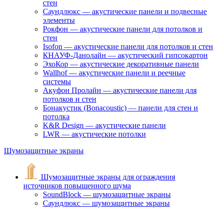
стен
Саундлюкс — акустические панели и подвесные
элементы
Рокфон — акустические панели для потолков и
стен
Isofon — акустические панели для потолков и стен
КНАУФ-Данолайн — акустический гипсокартон
ЭхоКор — акустические декоративные панели
Wallhof — акустические панели и реечные
системы
Акуфон Пролайн — акустические панели для
потолков и стен
Бонакустик (Bonacoustic) — панели для стен и
потолка
K&R Design — акустические панели
LWR — акустические потолки
Шумозащитные экраны
Шумозащитные экраны для ограждения
источников повышенного шума
SoundBlock — шумозащитные экраны
Саундлюкс — шумозащитные экраны