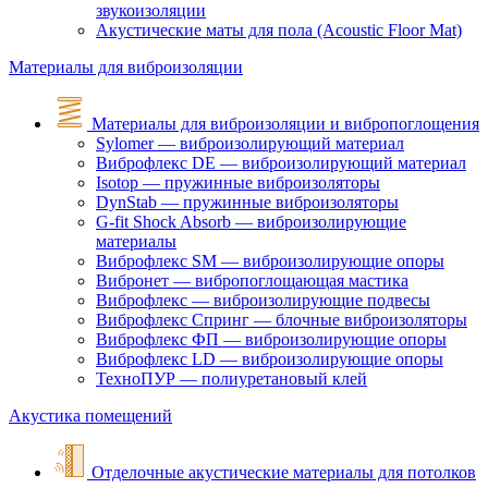
звукоизоляции
Акустические маты для пола (Acoustic Floor Mat)
Материалы для виброизоляции
Материалы для виброизоляции и вибропоглощения
Sylomer — виброизолирующий материал
Виброфлекс DE — виброизолирующий материал
Isotop — пружинные виброизоляторы
DynStab — пружинные виброизоляторы
G-fit Shock Absorb — виброизолирующие
материалы
Виброфлекс SM — виброизолирующие опоры
Вибронет — вибропоглощающая мастика
Виброфлекс — виброизолирующие подвесы
Виброфлекс Спринг — блочные виброизоляторы
Виброфлекс ФП — виброизолирующие опоры
Виброфлекс LD — виброизолирующие опоры
ТехноПУР — полиуретановый клей
Акустика помещений
Отделочные акустические материалы для потолков