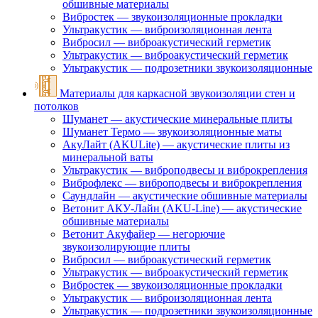
обшивные материалы
Вибростек — звукоизоляционные прокладки
Ультракустик — виброизоляционная лента
Вибросил — виброакустический герметик
Ультракустик — виброакустический герметик
Ультракустик — подрозетники звукоизоляционные
Материалы для каркасной звукоизоляции стен и
потолков
Шуманет — акустические минеральные плиты
Шуманет Термо — звукоизоляционные маты
АкуЛайт (AKULite) — акустические плиты из
минеральной ваты
Ультракустик — виброподвесы и виброкрепления
Виброфлекс — виброподвесы и виброкрепления
Саундлайн — акустические обшивные материалы
Ветонит АКУ-Лайн (AKU-Line) — акустические
обшивные материалы
Ветонит Акуфайер — негорючие
звукоизолирующие плиты
Вибросил — виброакустический герметик
Ультракустик — виброакустический герметик
Вибростек — звукоизоляционные прокладки
Ультракустик — виброизоляционная лента
Ультракустик — подрозетники звукоизоляционные