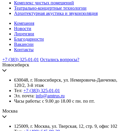
Комплекс чистых помещений
Театрально-концертные технологии
Архитектурная акустика и звукоизоляция
Компания
Новости
Лицензии
Благодарности
Вакансии
Контакты
+7 (383) 325-01-01
Остались вопросы?
Новосибирск
630048, г. Новосибирск, ул. Немировича-Данченко,
120/2, 3-й этаж
Тел:
+7 (383) 325-01-01
Эл. почта:
info@amtrus.ru
Часы работы: с 9.00 до 18.00 с пн. по пт.
Москва
125009, г. Москва, ул. Тверская, 12, стр. 9, офис 102