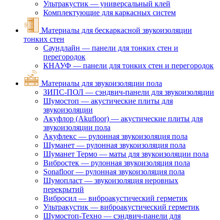
Ультракустик — универсальный клей
Комплектующие для каркасных систем
Материалы для бескаркасной звукоизоляции
тонких стен
Саундлайн — панели для тонких стен и
перегородок
КНАУФ — панели для тонких стен и перегородок
Материалы для звукоизоляции пола
ЗИПС-ПОЛ — сэндвич-панели для звукоизоляции
Шумостоп — акустические плиты для
звукоизоляции
Акуфлор (Akufloor) — акустические плиты для
звукоизоляции пола
Акуфлекс — рулонная звукоизоляция пола
Шуманет — рулонная звукоизоляция пола
Шуманет Термо — маты для звукоизоляции пола
Вибростек — рулонная звукоизоляция пола
Sonafloor — рулонная звукоизоляция пола
Шумопласт — звукоизоляция неровных
перекрытий
Вибросил — виброакустический герметик
Ультракустик — виброакустический герметик
Шумостоп-Техно — сэндвич-панели для