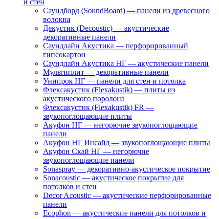
и стен
Саундборд (SoundBoard) — панели из древесного
волокна
Декустик (Decoustic) — акустические
декоративные панели
Саундлайн Акустика — перфорированный
гипсокартон
Саундлайн Акустика НГ — акустические панели
Мультиплит — декоративные панели
Унипрок НГ — панели для стен и потолка
Флексакустик (Flexakustik) — плиты из
акустического поролона
Флексакустик (Flexakustik) FR —
звукопоглощающие плиты
Акуфон НГ — негорючие звукопоглощающие
панели
Акуфон НГ Инсайд — звукопоглощающие плиты
Акуфон Скай НГ — негорючие
звукопоглощающие панели
Sonaspray — декоративно-акустическое покрытие
Sonacoustic — акустическое покрытие для
потолков и стен
Decor Acoustic — акустические перфорированные
панели
Ecophon — акустические панели для потолков и