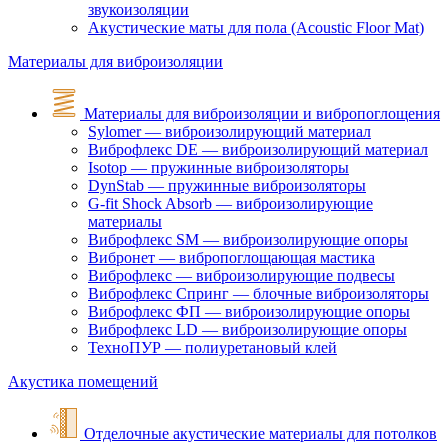
звукоизоляции
Акустические маты для пола (Acoustic Floor Mat)
Материалы для виброизоляции
Материалы для виброизоляции и вибропоглощения
Sylomer — виброизолирующий материал
Виброфлекс DE — виброизолирующий материал
Isotop — пружинные виброизоляторы
DynStab — пружинные виброизоляторы
G-fit Shock Absorb — виброизолирующие
материалы
Виброфлекс SM — виброизолирующие опоры
Вибронет — вибропоглощающая мастика
Виброфлекс — виброизолирующие подвесы
Виброфлекс Спринг — блочные виброизоляторы
Виброфлекс ФП — виброизолирующие опоры
Виброфлекс LD — виброизолирующие опоры
ТехноПУР — полиуретановый клей
Акустика помещений
Отделочные акустические материалы для потолков