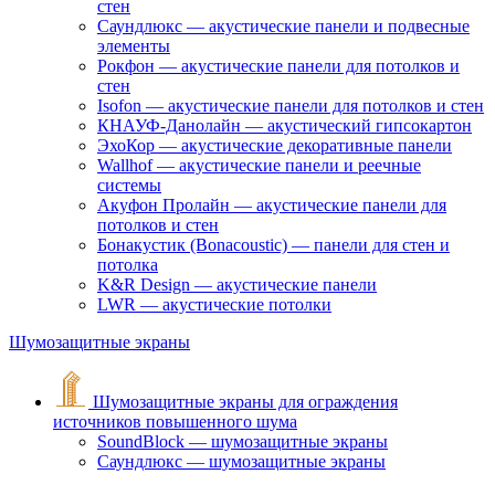
стен
Саундлюкс — акустические панели и подвесные
элементы
Рокфон — акустические панели для потолков и
стен
Isofon — акустические панели для потолков и стен
КНАУФ-Данолайн — акустический гипсокартон
ЭхоКор — акустические декоративные панели
Wallhof — акустические панели и реечные
системы
Акуфон Пролайн — акустические панели для
потолков и стен
Бонакустик (Bonacoustic) — панели для стен и
потолка
K&R Design — акустические панели
LWR — акустические потолки
Шумозащитные экраны
Шумозащитные экраны для ограждения
источников повышенного шума
SoundBlock — шумозащитные экраны
Саундлюкс — шумозащитные экраны