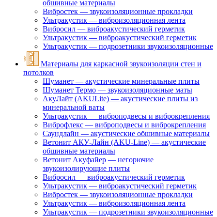
обшивные материалы
Вибростек — звукоизоляционные прокладки
Ультракустик — виброизоляционная лента
Вибросил — виброакустический герметик
Ультракустик — виброакустический герметик
Ультракустик — подрозетники звукоизоляционные
Материалы для каркасной звукоизоляции стен и
потолков
Шуманет — акустические минеральные плиты
Шуманет Термо — звукоизоляционные маты
АкуЛайт (AKULite) — акустические плиты из
минеральной ваты
Ультракустик — виброподвесы и виброкрепления
Виброфлекс — виброподвесы и виброкрепления
Саундлайн — акустические обшивные материалы
Ветонит АКУ-Лайн (AKU-Line) — акустические
обшивные материалы
Ветонит Акуфайер — негорючие
звукоизолирующие плиты
Вибросил — виброакустический герметик
Ультракустик — виброакустический герметик
Вибростек — звукоизоляционные прокладки
Ультракустик — виброизоляционная лента
Ультракустик — подрозетники звукоизоляционные