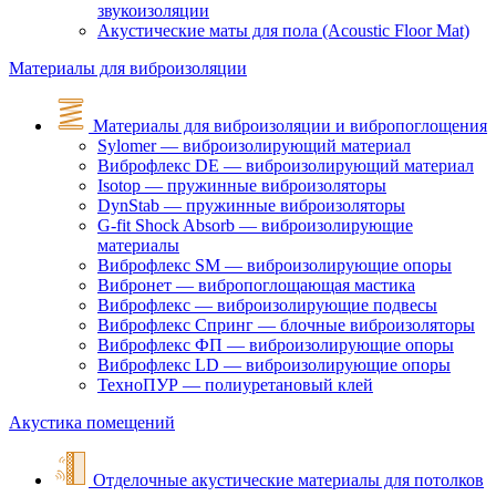
звукоизоляции
Акустические маты для пола (Acoustic Floor Mat)
Материалы для виброизоляции
Материалы для виброизоляции и вибропоглощения
Sylomer — виброизолирующий материал
Виброфлекс DE — виброизолирующий материал
Isotop — пружинные виброизоляторы
DynStab — пружинные виброизоляторы
G-fit Shock Absorb — виброизолирующие
материалы
Виброфлекс SM — виброизолирующие опоры
Вибронет — вибропоглощающая мастика
Виброфлекс — виброизолирующие подвесы
Виброфлекс Спринг — блочные виброизоляторы
Виброфлекс ФП — виброизолирующие опоры
Виброфлекс LD — виброизолирующие опоры
ТехноПУР — полиуретановый клей
Акустика помещений
Отделочные акустические материалы для потолков