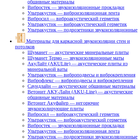
обшивные материалы
Вибростек — звукоизоляционные прокладки
Ультракустик — виброизоляционная лента
Вибросил — виброакустический герметик
Ультракустик — виброакустический герметик
Ультракустик — подрозетники звукоизоляционные
Материалы для каркасной звукоизоляции стен и
потолков
Шуманет — акустические минеральные плиты
Шуманет Термо — звукоизоляционные маты
АкуЛайт (AKULite) — акустические плиты из
минеральной ваты
Ультракустик — виброподвесы и виброкрепления
Виброфлекс — виброподвесы и виброкрепления
Саундлайн — акустические обшивные материалы
Ветонит АКУ-Лайн (AKU-Line) — акустические
обшивные материалы
Ветонит Акуфайер — негорючие
звукоизолирующие плиты
Вибросил — виброакустический герметик
Ультракустик — виброакустический герметик
Вибростек — звукоизоляционные прокладки
Ультракустик — виброизоляционная лента
Ультракустик — подрозетники звукоизоляционные