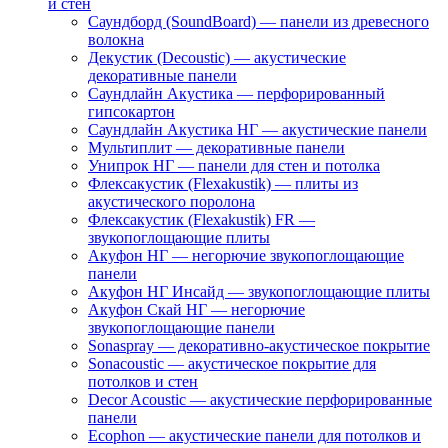
и стен
Саундборд (SoundBoard) — панели из древесного
волокна
Декустик (Decoustic) — акустические
декоративные панели
Саундлайн Акустика — перфорированный
гипсокартон
Саундлайн Акустика НГ — акустические панели
Мультиплит — декоративные панели
Унипрок НГ — панели для стен и потолка
Флексакустик (Flexakustik) — плиты из
акустического поролона
Флексакустик (Flexakustik) FR —
звукопоглощающие плиты
Акуфон НГ — негорючие звукопоглощающие
панели
Акуфон НГ Инсайд — звукопоглощающие плиты
Акуфон Скай НГ — негорючие
звукопоглощающие панели
Sonaspray — декоративно-акустическое покрытие
Sonacoustic — акустическое покрытие для
потолков и стен
Decor Acoustic — акустические перфорированные
панели
Ecophon — акустические панели для потолков и