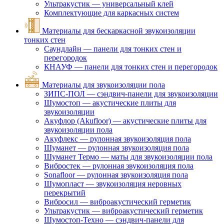
Ультракустик — универсальный клей
Комплектующие для каркасных систем
Материалы для бескаркасной звукоизоляции
тонких стен
Саундлайн — панели для тонких стен и
перегородок
КНАУФ — панели для тонких стен и перегородок
Материалы для звукоизоляции пола
ЗИПС-ПОЛ — сэндвич-панели для звукоизоляции
Шумостоп — акустические плиты для
звукоизоляции
Акуфлор (Akufloor) — акустические плиты для
звукоизоляции пола
Акуфлекс — рулонная звукоизоляция пола
Шуманет — рулонная звукоизоляция пола
Шуманет Термо — маты для звукоизоляции пола
Вибростек — рулонная звукоизоляция пола
Sonafloor — рулонная звукоизоляция пола
Шумопласт — звукоизоляция неровных
перекрытий
Вибросил — виброакустический герметик
Ультракустик — виброакустический герметик
Шумостоп-Техно — сэндвич-панели для