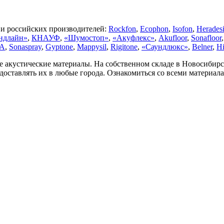
 и российских производителей:
Rockfon
,
Ecophon
,
Isofon
,
Herades
ндлайн»
,
КНАУФ
,
«Шумостоп»
,
«Акуфлекс»
,
Akufloor
,
Sonafloor
A
,
Sonaspray
,
Gyptone
,
Mappysil
,
Rigitone
,
«Саундлюкс»
,
Belner
,
H
 акустические материалы. На собственном складе в Новосибирс
доставлять их в любые города. Ознакомиться со всеми материал