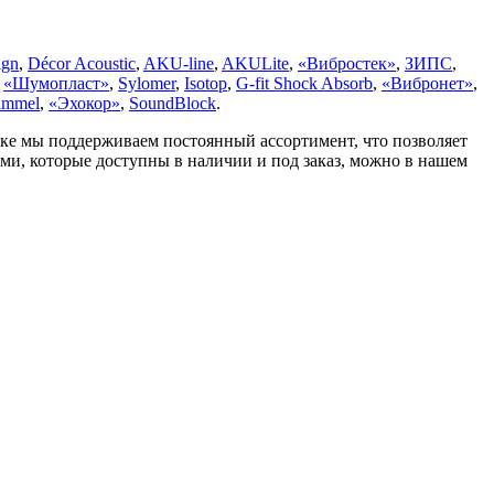
ign
,
Décor Acoustic
,
AKU-line
,
AKULite
,
«Вибростек»
,
ЗИПС
,
,
«Шумопласт»
,
Sylomer
,
Isotop
,
G-fit Shock Absorb
,
«Вибронет»
,
immel
,
«Эхокор»
,
SoundBlock
.
ке мы поддерживаем постоянный ассортимент, что позволяет
ами, которые доступны в наличии и под заказ, можно в нашем