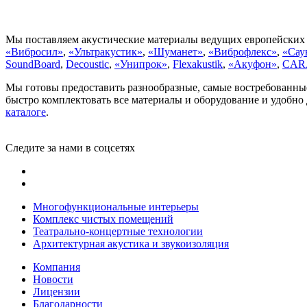
Мы поставляем акустические материалы ведущих европейских
«Вибросил»
,
«Ультракустик»
,
«Шуманет»
,
«Виброфлекс»
,
«Сау
SoundBoard
,
Decoustic
,
«Унипрок»
,
Flexakustik
,
«Акуфон»
,
CAR
Мы готовы предоставить разнообразные, самые востребованные
быстро комплектовать все материалы и оборудование и удобно 
каталоге
.
Следите за нами в соцсетях
Многофункциональные интерьеры
Комплекс чистых помещений
Театрально-концертные технологии
Архитектурная акустика и звукоизоляция
Компания
Новости
Лицензии
Благодарности